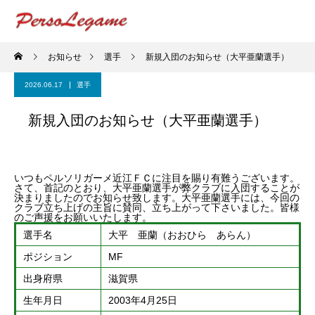
お知らせ
選手
新規入団のお知らせ（大平亜蘭選手）
2026.06.17
選手
新規入団のお知らせ（大平亜蘭選手）
いつもペルソリガーメ近江ＦＣに注目を賜り有難うございます。
さて、首記のとおり、大平亜蘭選手が弊クラブに入団することが
決まりましたのでお知らせ致します。大平亜蘭選手には、今回の
クラブ立ち上げの主旨に賛同、立ち上がって下さいました。皆様
のご声援をお願いいたします。
選手名
大平 亜蘭（おおひら あらん）
ポジション
MF
出身府県
滋賀県
生年月日
2003年4月25日